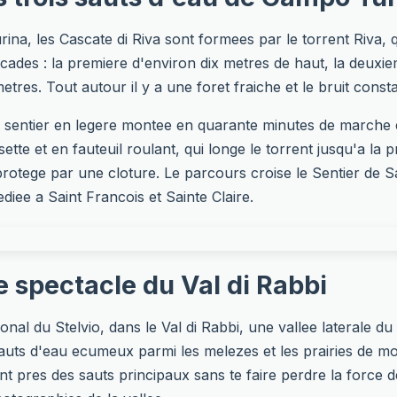
na, les Cascate di Riva sont formees par le torrent Riva, q
ascades : la premiere d'environ dix metres de haut, la deuxie
res. Tout autour il y a une foret fraiche et le bruit consta
un sentier en legere montee en quarante minutes de marche e
tte et en fauteuil roulant, qui longe le torrent jusqu'a la
rotege par une cloture. Le parcours croise le Sentier de Sa
diee a Saint Francois et Sainte Claire.
le spectacle du Val di Rabbi
l du Stelvio, dans le Val di Rabbi, une vallee laterale du V
auts d'eau ecumeux parmi les melezes et les prairies de mo
 pres des sauts principaux sans te faire perdre la force de