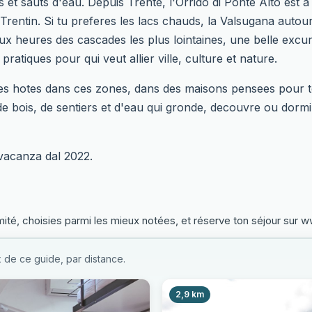
is et sauts d'eau. Depuis Trente, l'Orrido di Ponte Alto est 
Trentin. Si tu preferes les lacs chauds, la Valsugana autou
ux heures des cascades les plus lointaines, une belle excur
ratiques pour qui veut allier ville, culture et nature.
es hotes dans ces zones, dans des maisons pensees pour te 
 de bois, de sentiers et d'eau qui gronde, decouvre ou dormi
 vacanza dal 2022.
té, choisies parmi les mieux notées, et réserve ton séjour sur ww
 de ce guide, par distance.
2,9 km