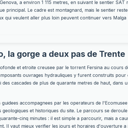
a Genova, a environ 1 115 metres, en suivant le sentier SA
ue principal. Le cadre est montagnard, mais le sentier reste
x qui veulent aller plus loin peuvent continuer vers Malga 
to, la gorge a deux pas de Trente
ofonde et etroite creusee par le torrent Fersina au cours d
'imposants ouvrages hydrauliques y furent construits pour c
ui des cascades de plus de quarante metres de haut, dans 
es guidees accompagnees par les operateurs de l'Ecomusee 
ils geologiques et historiques du site. Le parcours se deroule
 quarante-cinq minutes : il est simple a parcourir, mais a c
t. Il vaut mieux verifier les jours et horaires d'ouverture a jo