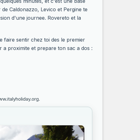
a quelques minutes, et c'est une base
r de Caldonazzo, Levico et Pergine te
sion d'une journee. Rovereto et la
faire sentir chez toi des le premier
r a proximite et prepare ton sac a dos :
w.italyholiday.org.