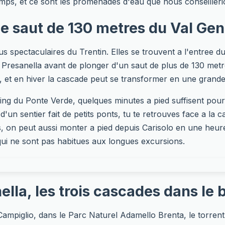
emps, et ce sont les promenades d'eau que nous conseillerio
 le saut de 130 metres du Val Ge
us spectaculaires du Trentin. Elles se trouvent a l'entree d
a Presanella avant de plonger d'un saut de plus de 130 metre
ets, et en hiver la cascade peut se transformer en une grande
king du Ponte Verde, quelques minutes a pied suffisent pour
d'un sentier fait de petits ponts, tu te retrouves face a la 
, on peut aussi monter a pied depuis Carisolo en une heure
ui ne sont pas habitues aux longues excursions.
ella, les trois cascades dans le 
mpiglio, dans le Parc Naturel Adamello Brenta, le torrent S