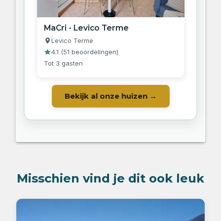
MaCri - Levico Terme
Levico Terme
4.1
(
51 beoordelingen
)
Tot 3 gasten
Bekijk al onze huizen →
Misschien vind je dit ook leuk