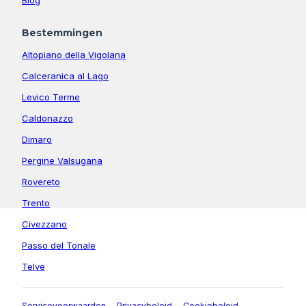
Bestemmingen
Altopiano della Vigolana
Calceranica al Lago
Levico Terme
Caldonazzo
Dimaro
Pergine Valsugana
Rovereto
Trento
Civezzano
Passo del Tonale
Telve
Servicevoorwaarden
Privacybeleid
Cookiebeleid