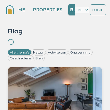
HOME
PROPERTIES
BLOG
LOGIN
Blog
Alle thema's
Natuur
Activiteiten
Ontspanning
Geschiedenis
Eten