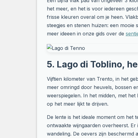
Een bijna vlak pad van ongeveer 3 kil
het meer, en het is voor iedereen gesc
frisse kleuren overal om je heen. Vlakb
steegjes en stenen huizen: een mooie 
meer ideeen in onze gids over de
sentie
5. Lago di Toblino, h
Vijftien kilometer van Trento, in het ge
meer omringd door heuvels, bossen en w
weerspiegelen. In het midden, met het 
op het meer lijkt te drijven.
De lente is het ideale moment om het t
ontwaakte wijngaarden overheerst. Er 
wandeling. De oevers zijn beschermd al