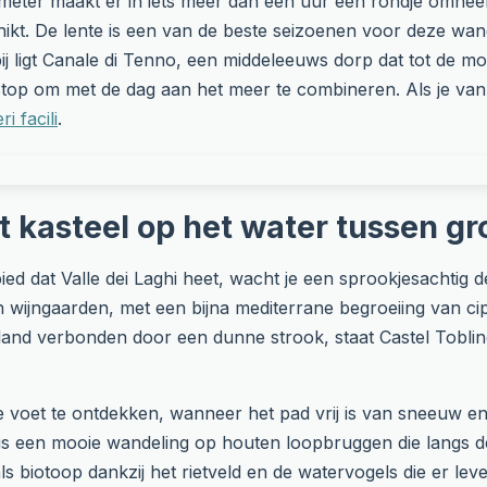
ometer maakt er in iets meer dan een uur een rondje omhee
hikt. De lente is een van de beste seizoenen voor deze wan
ij ligt Canale di Tenno, een middeleeuws dorp dat tot de mo
stop om met de dag aan het meer te combineren. Als je van
ri facili
.
et kasteel op het water tussen 
bied dat Valle dei Laghi heet, wacht je een sprookjesachtig d
ijngaarden, met een bijna mediterrane begroeiing van cipr
land verbonden door een dunne strook, staat Castel Toblin
e voet te ontdekken, wanneer het pad vrij is van sneeuw en 
is een mooie wandeling op houten loopbruggen die langs de
s biotoop dankzij het rietveld en de watervogels die er le