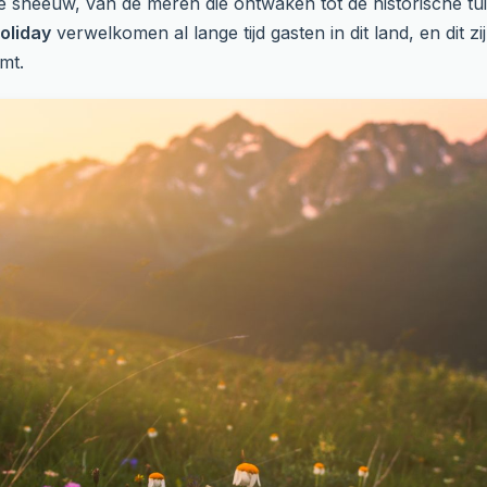
e sneeuw, van de meren die ontwaken tot de historische tuin
Holiday
verwelkomen al lange tijd gasten in dit land, en dit z
mt.