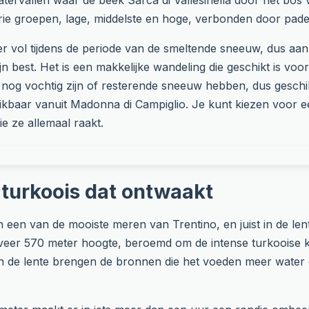
 watervallen waar de beek Sarca di Vallesinella door het bo
 drie groepen, lage, middelste en hoge, verbonden door pa
r vol tijdens de periode van de smeltende sneeuw, dus aan 
jn best. Het is een makkelijke wandeling die geschikt is v
nog vochtig zijn of resterende sneeuw hebben, dus geschikt
eikbaar vanuit Madonna di Campiglio. Je kunt kiezen voor ee
e ze allemaal raakt.
 turkoois dat ontwaakt
een van de mooiste meren van Trentino, en juist in de lente
veer 570 meter hoogte, beroemd om de intense turkooise k
In de lente brengen de bronnen die het voeden meer water en