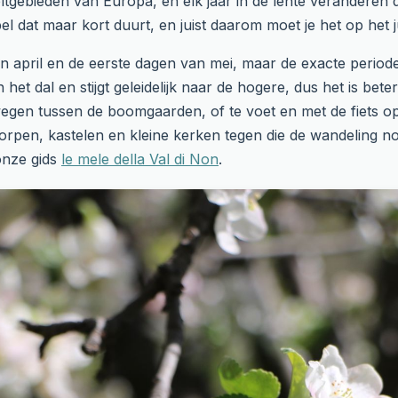
eeltgebieden van Europa, en elk jaar in de lente verandere
l dat maar kort duurt, en juist daarom moet je het op het 
gin april en de eerste dagen van mei, maar de exacte period
n het dal en stijgt geleidelijk naar de hogere, dus het is bet
wegen tussen de boomgaarden, of te voet en met de fiets op
pen, kastelen en kleine kerken tegen die de wandeling nog 
onze gids
le mele della Val di Non
.