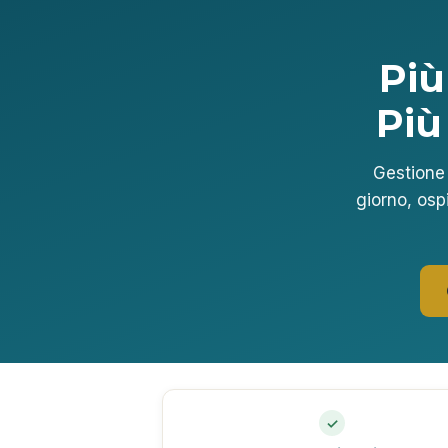
Più
Più
Gestione 
giorno, ospi
✓