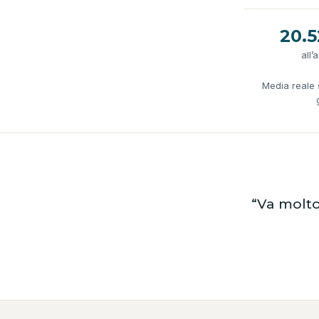
20.5
all’
Media reale s
“Va molto