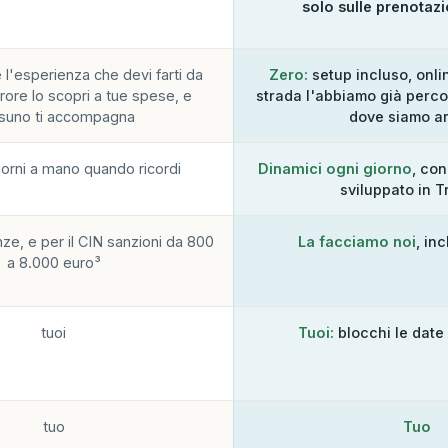
solo sulle prenotazi
e l'esperienza che devi farti da
Zero:
setup incluso, onlin
rrore lo scopri a tue spese, e
strada l'abbiamo già percor
suno ti accompagna
dove siamo ar
ggiorni a mano quando ricordi
Dinamici ogni giorno
, con
sviluppato in T
ze, e per il CIN sanzioni da 800
La facciamo noi
, in
a 8.000 euro³
tuoi
Tuoi:
blocchi le date
tuo
Tuo