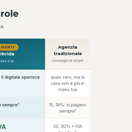
arole
a.
Agenzia
LIGENTE
tradizionale
 Ibrida
consegni le chiavi
 casa a te
il digitale sparisce
quasi zero, ma la
casa non è più in
mano tua
o sempre¹
15, 18%: si pagano
sempre¹
VA
20, 30% + IVA