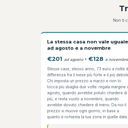
Tr
Non ti c
La stessa casa non vale uguale
ad agosto e a novembre
€201
·
€128
ad agosto
a novembr
Stesse case, stesso anno, 73 euro a notte d
differenza fra il mese più forte e il più debol
Chi imposta un prezzo a marzo e non lo
tocca più sbaglia due volte: regala margine 
agosto, quando avrebbe potuto chiedere di
più, e resta vuoto a novembre, quando
avrebbe dovuto chiedere di meno. Da noi il
prezzo si muove ogni giorno, in base a
quanto è richiesta la tua zona in quelle date.