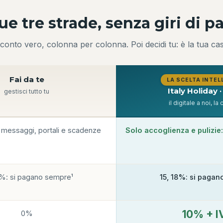
ue tre strade, senza giri di p
l conto vero, colonna per colonna. Poi decidi tu: è la tua cas
Fai da te
LA SCELTA INTEL
Italy Holiday ·
gestisci tutto tu
il digitale a noi, la
a messaggi, portali e scadenze
Solo accoglienza e pulizie:
8%: si pagano sempre¹
15, 18%: si pagan
10% + I
0%