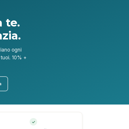
 te.
zia.
biano ogni
o tuoi. 10% +
a
✓