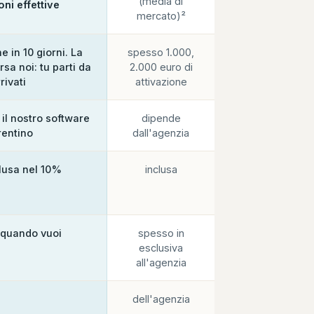
(media di
oni effettive
mercato)²
e in 10 giorni. La
spesso 1.000,
sa noi: tu parti da
2.000 euro di
rivati
attivazione
 il nostro software
dipende
rentino
dall'agenzia
clusa nel 10%
inclusa
 quando vuoi
spesso in
esclusiva
all'agenzia
dell'agenzia