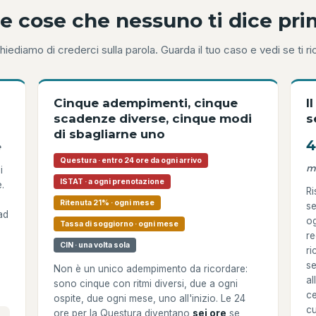
e cose che nessuno ti dice pr
hiediamo di crederci sulla parola. Guarda il tuo caso e vedi se ti r
Cinque adempimenti, cinque
I
scadenze diverse, cinque modi
s
di sbagliarne uno
4
e
Questura · entro 24 ore da ogni arrivo
m
i
ISTAT · a ogni prenotazione
e.
Ri
Ritenuta 21% · ogni mese
se
ad
og
Tassa di soggiorno · ogni mese
re
CIN · una volta sola
ri
se
Non è un unico adempimento da ricordare:
al
sono cinque con ritmi diversi, due a ogni
ce
ospite, due ogni mese, uno all'inizio. Le 24
cu
ore per la Questura diventano
sei ore
se