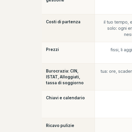
gestione
Costi di partenza
il tuo tempo, 
solo: ogni e
nes
Prezzi
fissi, li a
Burocrazia: CIN,
tua: ore, scaden
ISTAT, Alloggiati,
tassa di soggiorno
Chiavi e calendario
Ricavo pulizie