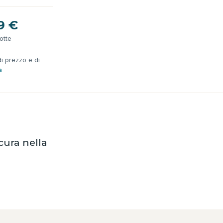
9 €
otte
di prezzo e di
a
cura nella