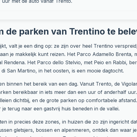
 uur met de auto vanaf Trento.
 de parken van Trentino te bel
jkt, valt je een ding op: ze zijn over heel Trentino verspre
daan je makkelijk kunt reizen. Het Parco Adamello Brenta,
Val Rendena. Het Parco dello Stelvio, met Peio en Rabbi, bere
di San Martino, in het oosten, is een mooie dagtocht.
en binnen het bereik van een dag. Vanuit Trento, de Vigola
rken bereikbaar in iets meer dan een uur of anderhalf uur
leien dichtbij, en de grote parken op comfortabele afstand.
e terug naar een gastvrij huis beneden in de vallei.
 in precies deze zones, in huizen die zo zijn ingericht dat
tussen gletsjers, bossen en alpenmeren, ontdek dan waar j