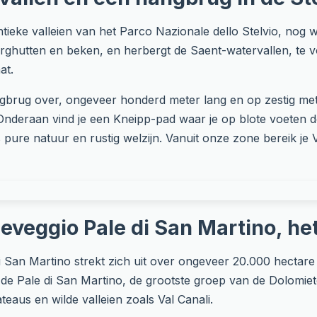
tieke valleien van het Parco Nazionale dello Stelvio, nog we
erghutten en beken, en herbergt de Saent-watervallen, te v
at.
gbrug over, ongeveer honderd meter lang en op zestig me
. Onderaan vind je een Kneipp-pad waar je op blote voeten 
s pure natuur en rustig welzijn. Vanuit onze zone bereik je
eveggio Pale di San Martino, he
San Martino strekt zich uit over ongeveer 20.000 hectare i
t de Pale di San Martino, de grootste groep van de Dolom
eaus en wilde valleien zoals Val Canali.