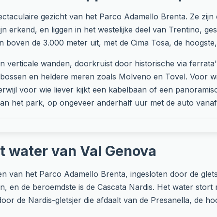
spectaculaire gezicht van het Parco Adamello Brenta. Ze zi
 erkend, en liggen in het westelijke deel van Trentino, ge
n boven de 3.000 meter uit, met de Cima Tosa, de hoogste,
en verticale wanden, doorkruist door historische via ferrat
bossen en heldere meren zoals Molveno en Tovel. Voor wie
rwijl voor wie liever kijkt een kabelbaan of een panoramis
 van het park, op ongeveer anderhalf uur met de auto vana
et water van Val Genova
ien van het Parco Adamello Brenta, ingesloten door de glet
en, en de beroemdste is de Cascata Nardis. Het water stor
r de Nardis-gletsjer die afdaalt van de Presanella, de ho