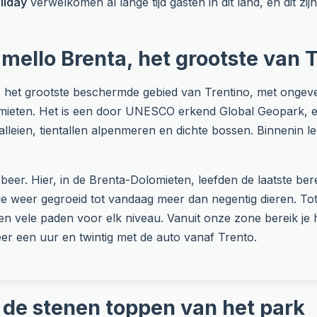
oliday
verwelkomen al lange tijd gasten in dit land, en dit z
mello Brenta, het grootste van 
 het grootste beschermde gebied van Trentino, met ongeve
eten. Het is een door UNESCO erkend Global Geopark, een 
 valleien, tientallen alpenmeren en dichte bossen. Binnenin l
beer. Hier, in de Brenta-Dolomieten, leefden de laatste ber
tie weer gegroeid tot vandaag meer dan negentig dieren. To
en vele paden voor elk niveau. Vanuit onze zone bereik je
er een uur en twintig met de auto vanaf Trento.
, de stenen toppen van het park