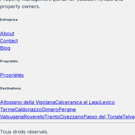
property owners.
Entreprise
About
Contact
Blog
Propriétés
Propriétés
Destinations
Altopiano della Vigolana
Calceranica al Lago
Levico
Terme
Caldonazzo
Dimaro
Pergine
Valsugana
Rovereto
Trento
Civezzano
Passo del Tonale
Telve
Tous droits réservés.