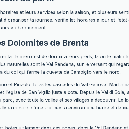
oraires et leurs services selon la saison, et plusieurs se
'organiser ta journee, verifie les horaires a jour et l'etat de
oujours au bon moment.
es Dolomites de Brenta
enta, le mieux est de dormir a leurs pieds, la ou le matin 
plus naturelles sont le Val Rendena, sur le versant qui reg
ela du col qui ferme la cuvette de Campiglio vers le nord.
ino et Pinzolo, tu as les cascades du Val Genova, Madonna 
 l'eglise de San Vigilio juste a cote. Depuis le Val di Sole,
parc, avec toute la vallee et ses villages a decouvrir. Le l
elle excursion d'une journee, a environ une heure et demie
es hotes justement dans ces zones, dans le Val Rendena et 