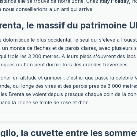
distance elle se trouve de notre zone. Chez
Italy Holiday
, n
e nous conseillerions a un ami qui arrive.
Brenta, le massif du patrimoine
olomitique le plus occidental, le seul qui s'eleve a l'ouest 
 un monde de fleches et de parois claires, avec plusieurs
qui frole les 3 200 metres. A leurs pieds s'ouvrent des lacs
oriques ou l'on peut dormir lors des grandes traversees.
cher en altitude et grimper : c'est ici que passe la celebre 
nde, qui longe des vires et des parois pres de 3 000 metre
les Brenta se voient depuis presque chaque coin de la zon
and la roche se teinte de rose et d'or.
lio, la cuvette entre les somme