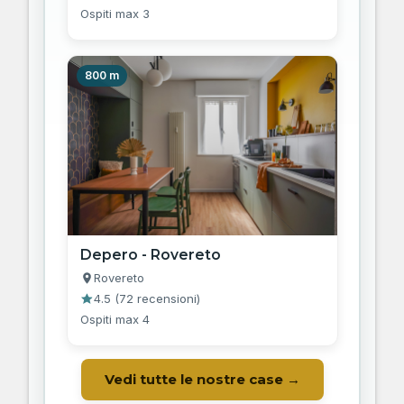
Ospiti max 3
800 m
Depero - Rovereto
Rovereto
4.5
(
72 recensioni
)
Ospiti max 4
Vedi tutte le nostre case →