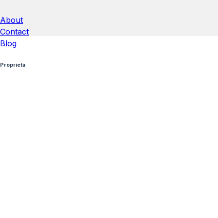
About
Contact
Blog
Proprietà
Proprietà
Destinazioni
Altopiano della Vigolana
Calceranica al Lago
Levico
Terme
Caldonazzo
Dimaro
Pergine
Valsugana
Rovereto
Trento
Civezzano
Passo del Tonale
Telve
Tutti i diritti riservati.
Termini di Servizio
Informativa sulla Privacy
Informativa sui
Cookie